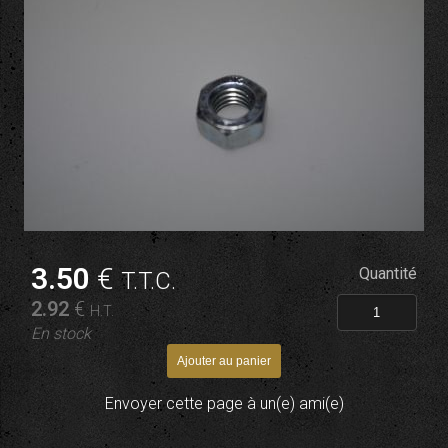
3
.50
€
Quantité
T.T.C.
2
.92
€
H.T.
En stock
Envoyer cette page à un(e) ami(e)