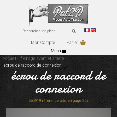
Mon Compte
Panier
Menu
Accueil
freinage avant et arrière
écrou de raccord de connexion
écrou de raccord de
connexion
550919 référence citroen page 259