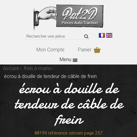
Mon Compte
Panier
Menu
Accueil
frein à mains
écrou à douille de tendeur de câble de frein
écrou à douille de
tendeur de câble de
frein
88199 référence citroen page 257