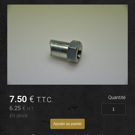
7
.50
€
Quantité
T.T.C.
6
.25
€
H.T.
En stock