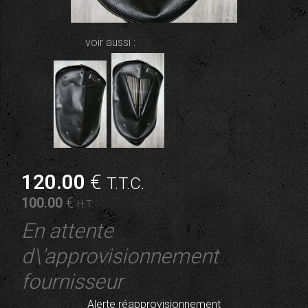
voir aussi :
120
.00
€
T.T.C.
100
.00
€
H.T.
En attente
d\'approvisionnement
fournisseur
Alerte réapprovisionnement