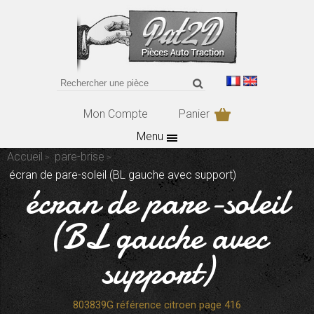
Mon Compte
Panier
Menu
Accueil
pare-brise
écran de pare-soleil (BL gauche avec support)
écran de pare-soleil
(BL gauche avec
support)
803839G référence citroen page 416