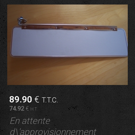
89
.90
€
T.T.C.
74
.92
€
H.T.
En attente
d\'approvisionnement