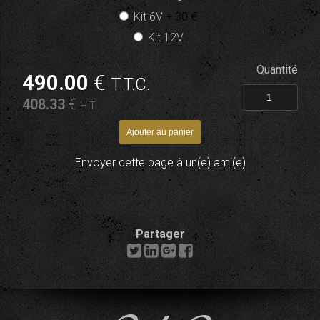
Kit 6V
+ 30 €
Kit 12V
Quantité
490
.00
€
T.T.C.
408
.33
€
H.T.
Envoyer cette page à un(e) ami(e)
Partager