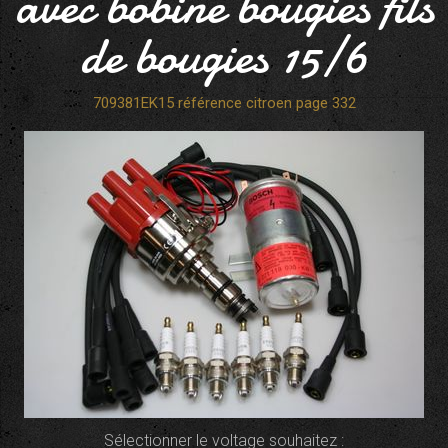
avec bobine bougies fils
de bougies 15/6
709381EK15 référence citroen page 332
Sélectionner le voltage souhaitez :