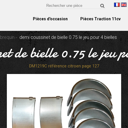
Pièces d'occasion
Pièces Traction 11cv
ebrequin
demi coussinet de bielle 0.75 le jeu pour 4 bielles
et de bielle 0.75 le jeu p
DM1219C référence citroen page 127