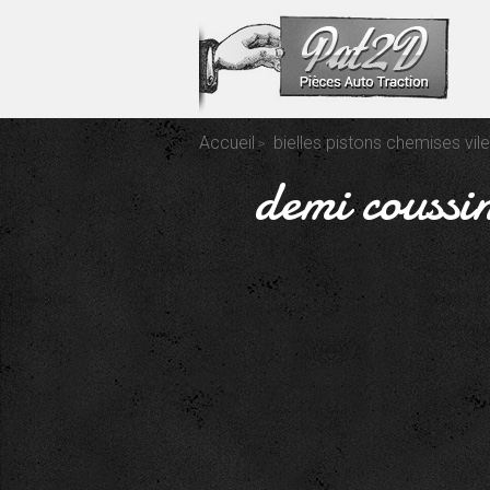
Accueil
bielles pistons chemises vil
demi coussin