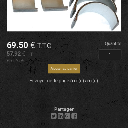
69
.50
€
Quantité
T.T.C.
57
.92
€
H.T.
En stock
Envoyer cette page à un(e) ami(e)
Partager