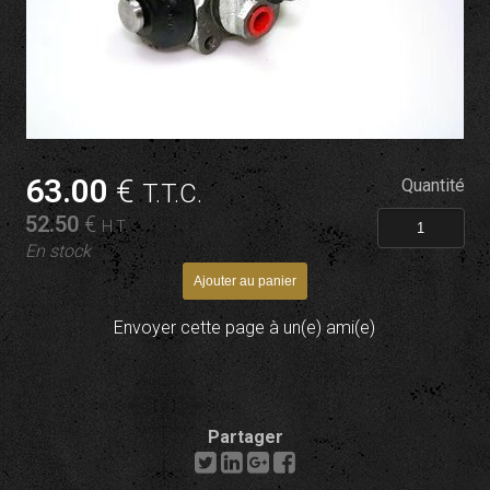
63
.00
€
Quantité
T.T.C.
52
.50
€
H.T.
En stock
Envoyer cette page à un(e) ami(e)
Partager