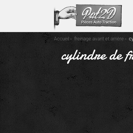
Accueil
freinage avant et arrière
cy
cylindre de f