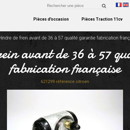
Pièces d'occasion
Pièces Traction 11cv
lindre de frein avant de 36 à 57 qualité garantie fabrication fran
rein avant de 36 à 57 qu
fabrication française
621299 référence citroen