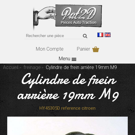
Mon Compte
Panier
Menu
Accueil
freinage
Cylindre de frein arrière 19mm M9
Cylindre de frein
arrière 19mm M9
HY45305D reference citroen