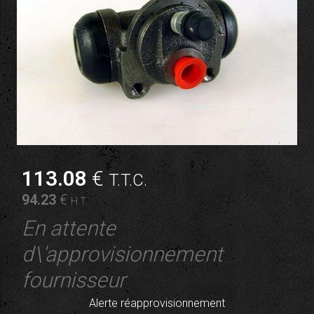
113
.08
€
T.T.C.
94
.23
€
H.T.
En attente
d\'approvisionnement
fournisseur
Alerte réapprovisionnement