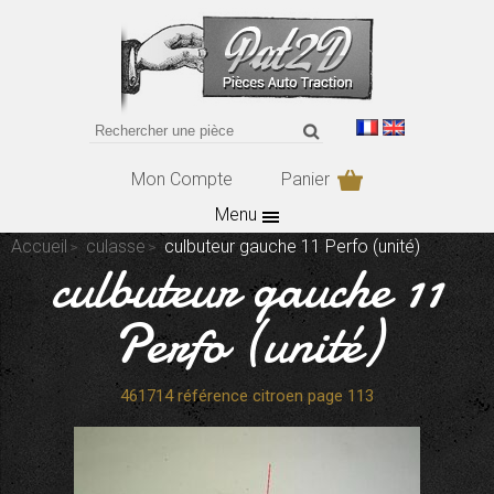
Mon Compte
Panier
Menu
Accueil
culasse
culbuteur gauche 11 Perfo (unité)
culbuteur gauche 11
Perfo (unité)
461714 référence citroen page 113