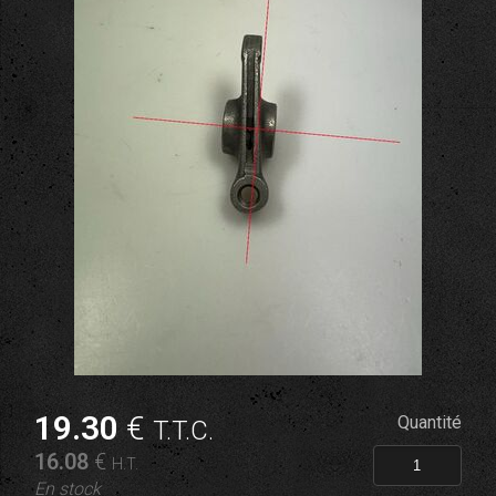
19
.30
€
Quantité
T.T.C.
16
.08
€
H.T.
En stock