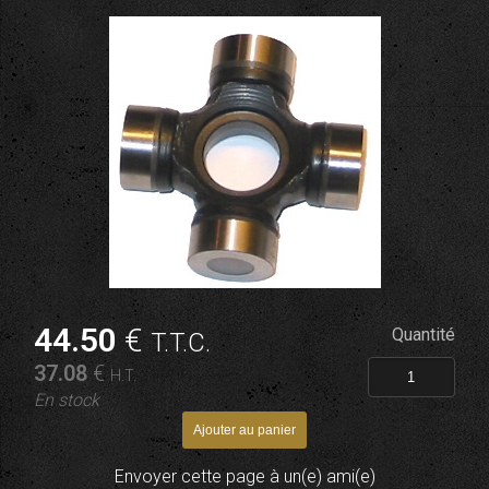
44
.50
€
Quantité
T.T.C.
37
.08
€
H.T.
En stock
Envoyer cette page à un(e) ami(e)