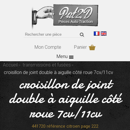
Mon Compte
Panier
Menu
Accueil
transmissions et fusées
croisillon de joint double à aiguille côté roue 7cv/11cv
croisillon de joint
double à aiguille côté
roue 7cv/11cv
441720 référence citroen page 222