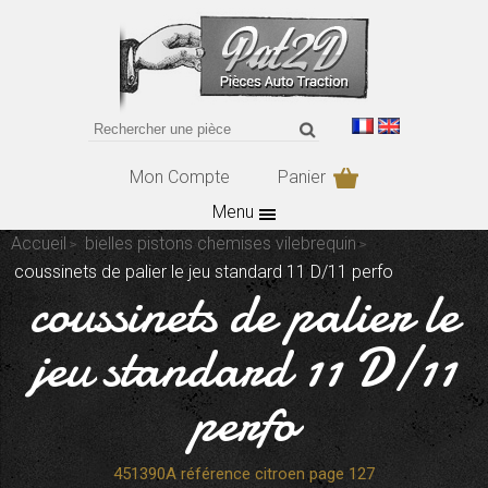
Mon Compte
Panier
Menu
Accueil
bielles pistons chemises vilebrequin
coussinets de palier le jeu standard 11 D/11 perfo
coussinets de palier le
jeu standard 11 D/11
perfo
451390A référence citroen page 127