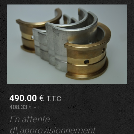
490
.00
€
T.T.C.
408
.33
€
H.T.
En attente
d\'approvisionnement