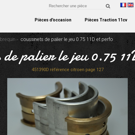
Pièces d'occasion
Pièces Traction 11cv
ebrequin
coussinets de palier le jeu 0.75 11D et perfo
s de palier le jeu 0.75 11
451390D référence citroen page 127