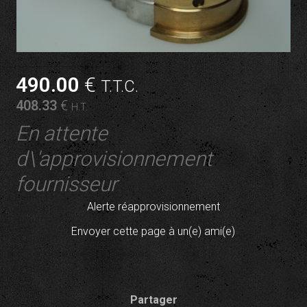
490
.00
€
T.T.C.
408
.33
€
H.T.
En attente
d\'approvisionnement
fournisseur
Alerte réapprovisionnement
Envoyer cette page à un(e) ami(e)
Partager