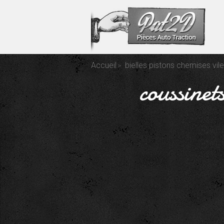
Accueil
bielles pistons chemises vil
coussinet