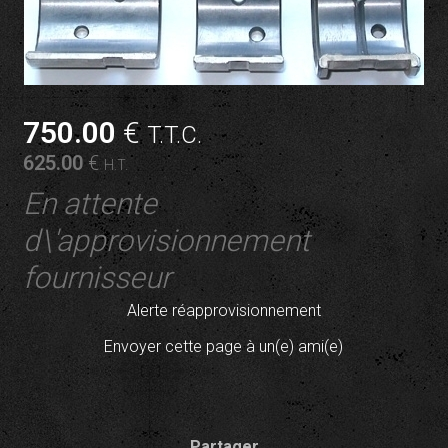
750
.00
€
T.T.C.
625
.00
€
H.T.
En attente
d\'approvisionnement
fournisseur
Alerte réapprovisionnement
Envoyer cette page à un(e) ami(e)
Partager