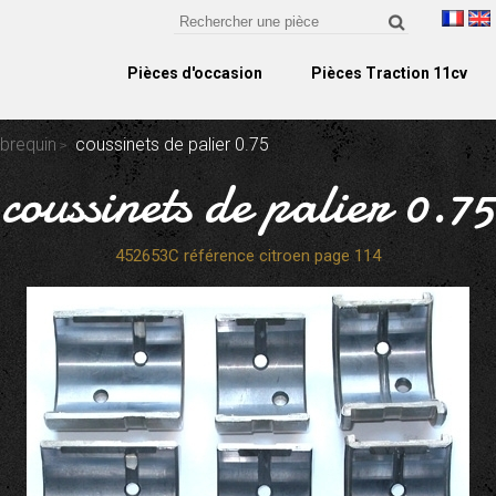
Pièces d'occasion
Pièces Traction 11cv
ebrequin
coussinets de palier 0.75
coussinets de palier 0.75
452653C référence citroen page 114