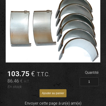
103
.75
€
Quantité
T.T.C.
86
.46
€
H.T.
En stock
Envoyer cette page à un(e) ami(e)