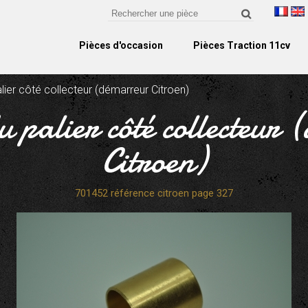
Pièces d'occasion
Pièces Traction 11cv
lier côté collecteur (démarreur Citroen)
du palier côté collecteur
Citroen)
701452 référence citroen page 327