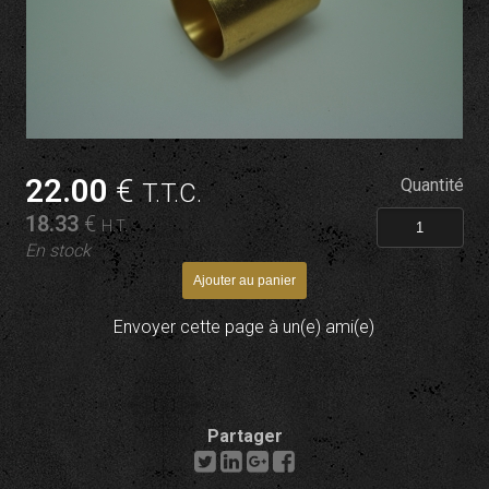
22
.00
€
Quantité
T.T.C.
18
.33
€
H.T.
En stock
Envoyer cette page à un(e) ami(e)
Partager