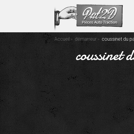
Accueil
démarreur
coussinet du pa
coussinet 