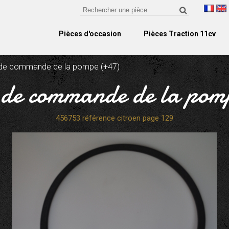
Pièces d'occasion
Pièces Traction 11cv
 de commande de la pompe (+47)
e de commande de la pom
456753 référence citroen page 129