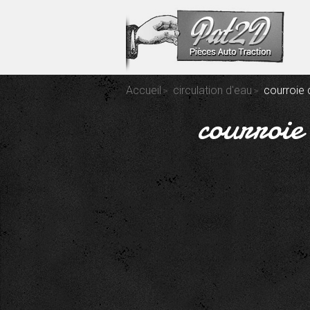
Accueil
circulation d'eau
courroie
courroi