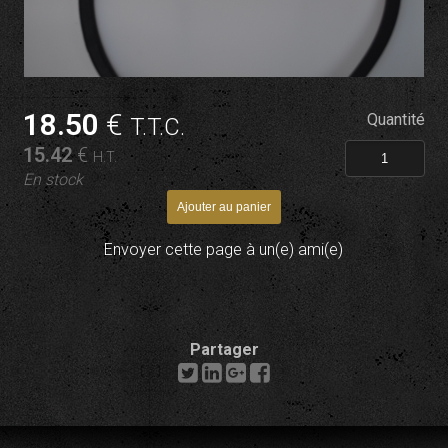
18
.50
€
Quantité
T.T.C.
15
.42
€
H.T.
En stock
Envoyer cette page à un(e) ami(e)
Partager