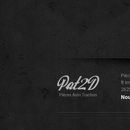
Pièc
8 Im
2625
Nou