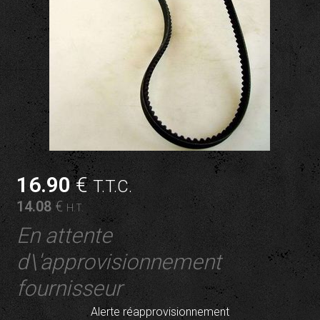
16
.90
€
T.T.C.
14
.08
€
H.T.
En attente
d\'approvisionnement
fournisseur
Alerte réapprovisionnement