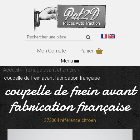
Mon Compte
Panier
Menu
Accueil
freinage avant et arrière
coupelle de frein avant fabrication française
coupelle de frein avant
fabrication française
373004 référence citroen