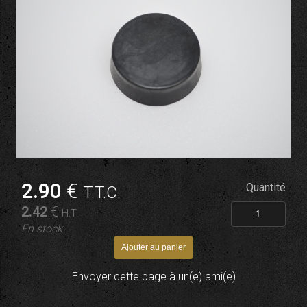
2
.90
€
Quantité
T.T.C.
2
.42
€
H.T.
En stock
Envoyer cette page à un(e) ami(e)