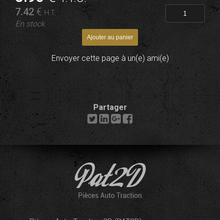
7
.42
€
H.T.
En stock
Envoyer cette page à un(e) ami(e)
Partager