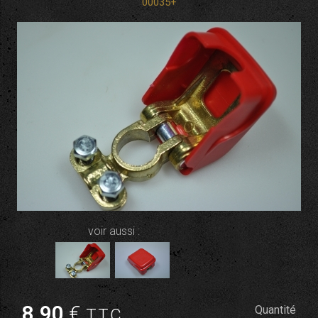
00035+
voir aussi :
8
.90
€
Quantité
T.T.C.