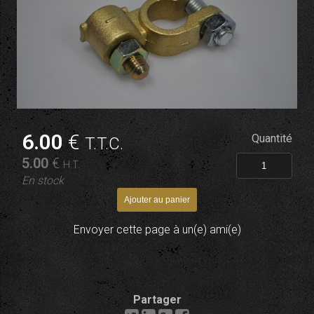
6
.00
€
Quantité
T.T.C.
5
.00
€
H.T.
En stock
Envoyer cette page à un(e) ami(e)
Partager