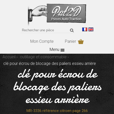
Mon Compte
Panier
Menu
Accueil
outillage et consommable
clé pour écrou de blocage des paliers essieu arrière
clé pour écrou de
blocage des paliers
essieu arrière
MR-3336 référence citroen page 266