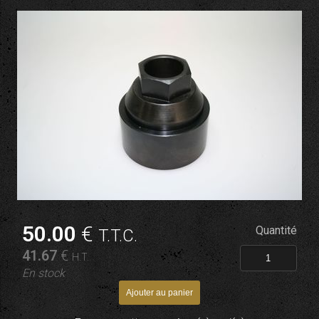
50
.00
€
Quantité
T.T.C.
41
.67
€
H.T.
En stock