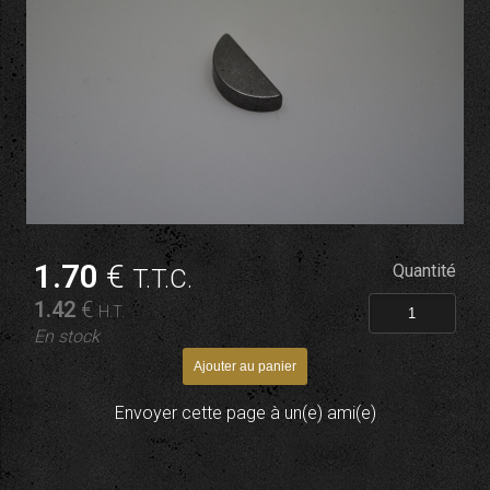
1
.70
€
Quantité
T.T.C.
1
.42
€
H.T.
En stock
Envoyer cette page à un(e) ami(e)