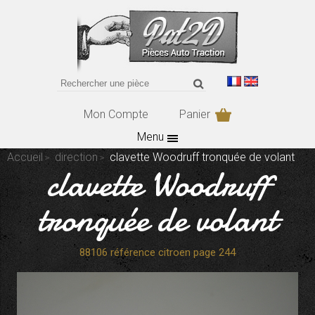
Mon Compte
Panier
Menu
Accueil
direction
clavette Woodruff tronquée de volant
clavette Woodruff
tronquée de volant
88106 référence citroen page 244