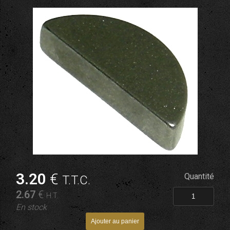
3
.20
€
Quantité
T.T.C.
2
.67
€
H.T.
En stock