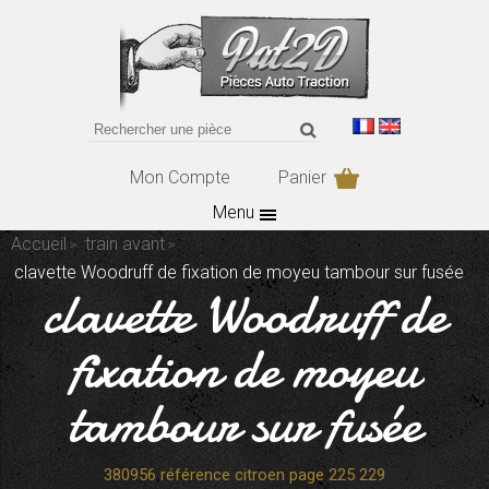
Mon Compte
Panier
Menu
Accueil
train avant
clavette Woodruff de fixation de moyeu tambour sur fusée
clavette Woodruff de
fixation de moyeu
tambour sur fusée
380956 référence citroen page 225 229