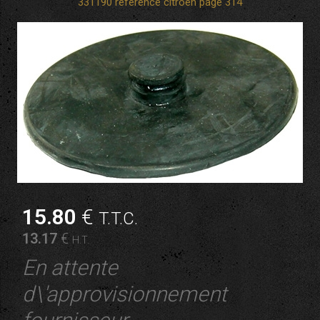
331190 référence citroen page 314
15
.80
€
T.T.C.
13
.17
€
H.T.
En attente
d\'approvisionnement