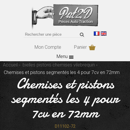
Mon Compte
Panier
Menu
Accueil
bielles pistons chemises vilebrequin
Chemises et pistons segmentés les 4 pour 7cv en 72mm
Chemises et pistons
segmentés les 4 pour
7cv en 72mm
D11102-72