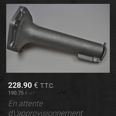
228
.90
€
T.T.C.
190
.75
€
H.T.
En attente
d\'approvisionnement