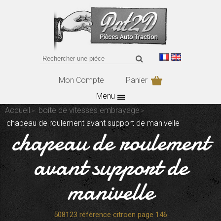
Mon Compte
Panier
Menu
Accueil
boite de vitesses embrayage
chapeau de roulement avant support de manivelle
chapeau de roulement
avant support de
manivelle
508123 référence citroen page 146