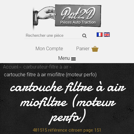
Mon Compte
Panier
Menu
Accueil
carburateur-filtre à air
cartouche filtre à air miofiltre (moteur perfo)
cartouche filtre à air
miofiltre (moteur
perfo)
481515 référence citroen page 151