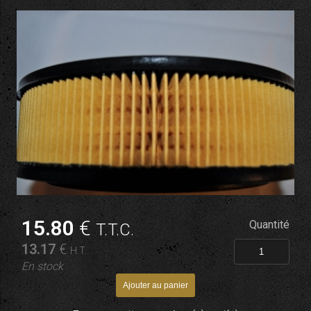
15
.80
€
Quantité
T.T.C.
13
.17
€
H.T.
En stock