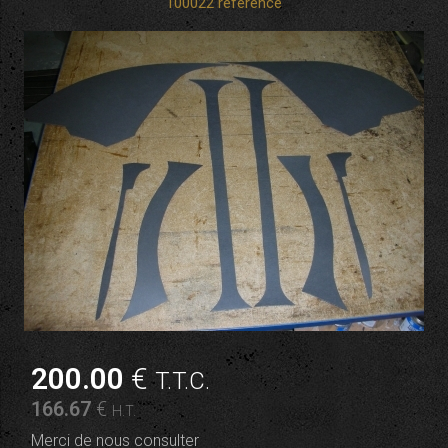
100022 référence
200
.00
€
T.T.C.
166
.67
€
H.T.
Merci de nous consulter