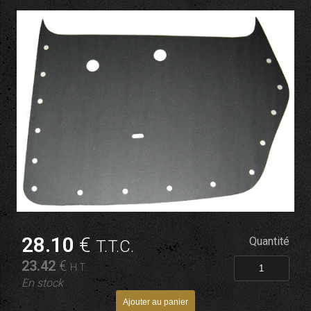
28
.10
€
Quantité
T.T.C.
23
.42
€
H.T.
En stock