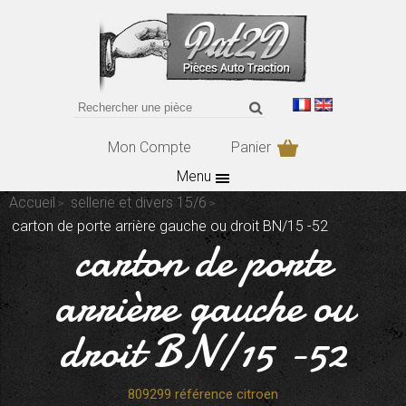
Mon Compte
Panier
Menu
Accueil
sellerie et divers 15/6
carton de porte arrière gauche ou droit BN/15 -52
carton de porte
arrière gauche ou
droit BN/15 -52
809299 référence citroen