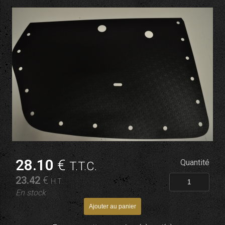
28
.10
€
Quantité
T.T.C.
23
.42
€
H.T.
En stock