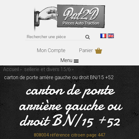
Mon Compte
Panier
Menu
Accueil
sellerie et divers 15/6
carton de porte arrière gauche ou droit BN/15 +52
carton de porte
arrière gauche ou
droit BN/15 +52
808004 référence citroen page 447