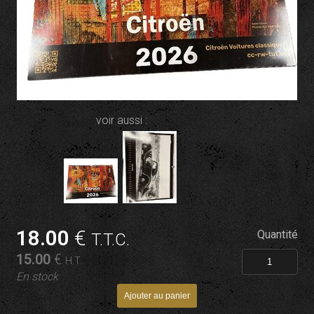
voir aussi :
18
.00
€
Quantité
T.T.C.
15
.00
€
H.T.
En stock