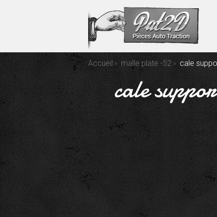
Accueil
malle plate -52
cale suppor
cale support