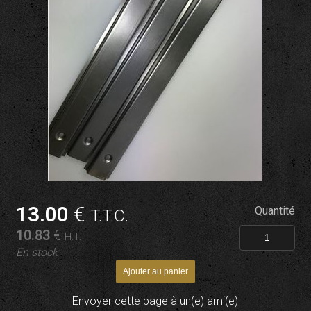
13
.00
€
Quantité
T.T.C.
10
.83
€
H.T.
En stock
Envoyer cette page à un(e) ami(e)