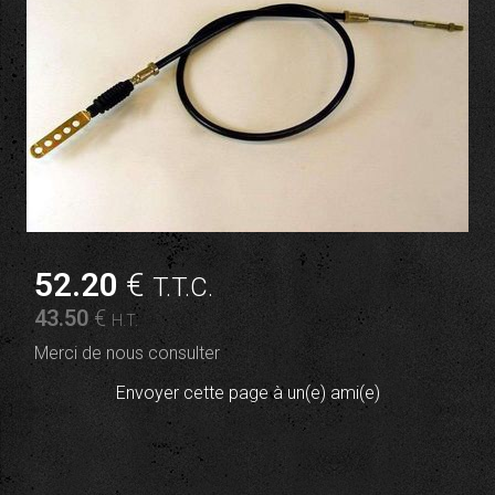
52
.20
€
T.T.C.
43
.50
€
H.T.
Merci de nous consulter
Envoyer cette page à un(e) ami(e)