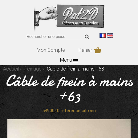
Mon Compte
Panier
Menu
Accueil
freinage
Câble de frein à mains +63
Câble de frein à mains
+63
5490010 référence citroen