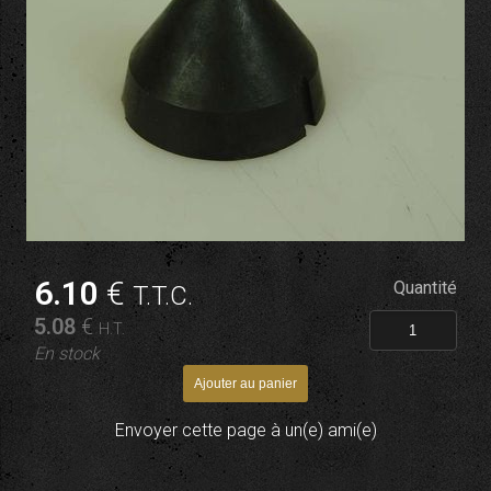
6
.10
€
Quantité
T.T.C.
5
.08
€
H.T.
En stock
Envoyer cette page à un(e) ami(e)