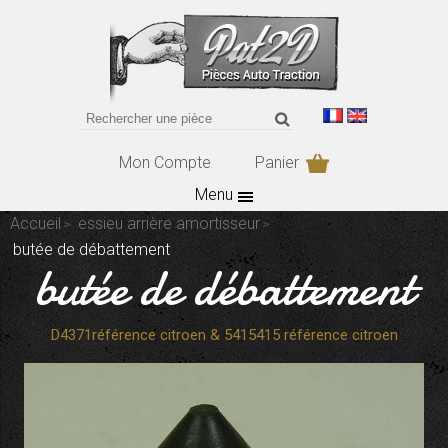
Mon Compte
Panier
Menu
Accueil
essieu arrière amortisseur
butée de débattement
butée de débattement
D4371référence citroen & 5415415 référence citroen