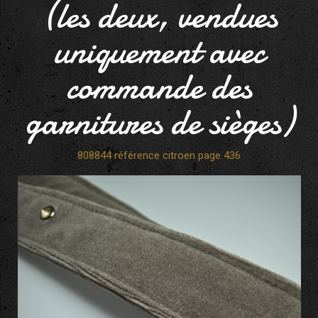
(les deux, vendues
uniquement avec
commande des
garnitures de sièges)
808844 référence citroen page 436