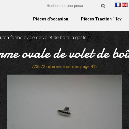
Pièces d'occasion
Pièces Traction 11cv
uton forme ovale de volet de boîte à gants
rme ovale de volet de boî
723072 référence citroen page 412