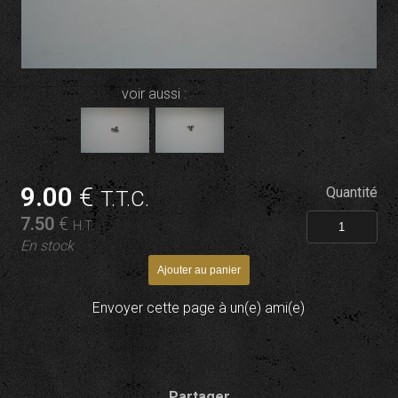
voir aussi :
9
.00
€
Quantité
T.T.C.
7
.50
€
H.T.
En stock
Envoyer cette page à un(e) ami(e)
Partager