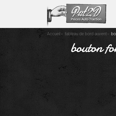
Accueil
tableau de bord auvent
bo
bouton fo