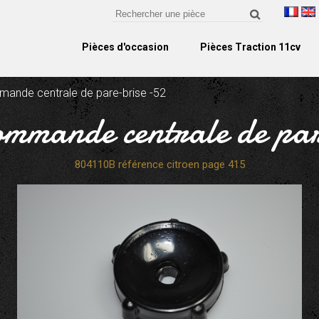
Pièces d'occasion
Pièces Traction 11cv
ande centrale de pare-brise -52
ommande centrale de pa
804110B référence citroen page 415