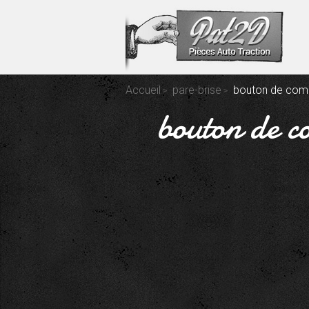
Accueil
pare-brise
bouton de comm
bouton de c