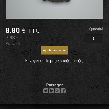
8
.80
€
Quantité
T.T.C.
7
.33
€
H.T.
En stock
Envoyer cette page à un(e) ami(e)
Partager