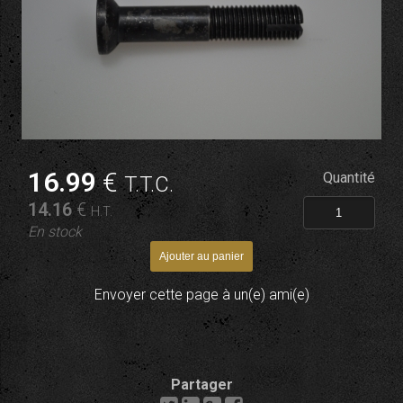
16
.99
€
Quantité
T.T.C.
14
.16
€
H.T.
En stock
Envoyer cette page à un(e) ami(e)
Partager