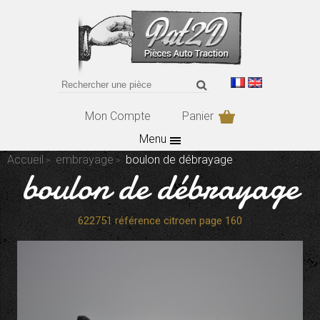
Mon Compte
Panier
Menu
Accueil
embrayage
boulon de débrayage
boulon de débrayage
622751 référence citroen page 160