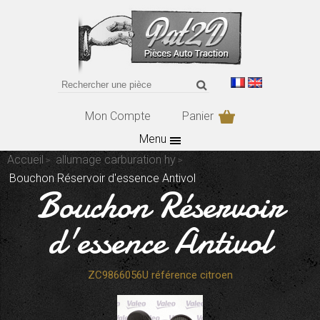
Mon Compte
Panier
Menu
Accueil
allumage carburation hy
Bouchon Réservoir d'essence Antivol
Bouchon Réservoir
d'essence Antivol
ZC9866056U référence citroen