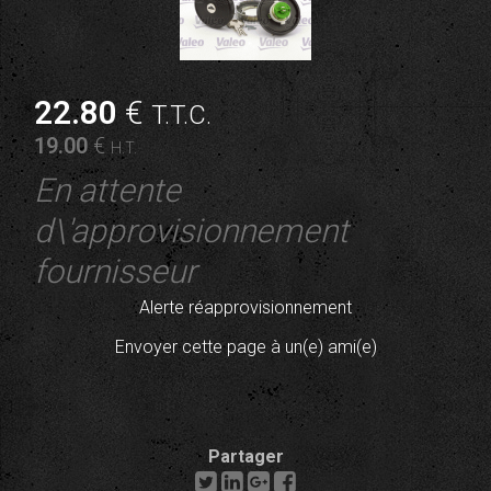
22
.80
€
T.T.C.
19
.00
€
H.T.
En attente
d\'approvisionnement
fournisseur
Alerte réapprovisionnement
Envoyer cette page à un(e) ami(e)
Partager