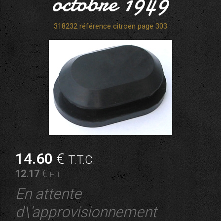
octobre 1949
318232 référence citroen page 303
14
.60
€
T.T.C.
12
.17
€
H.T.
En attente
d\'approvisionnement