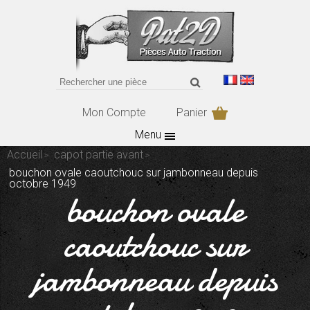
Mon Compte
Panier
Menu
Accueil
capot partie avant
bouchon ovale caoutchouc sur jambonneau depuis
octobre 1949
bouchon ovale
caoutchouc sur
jambonneau depuis