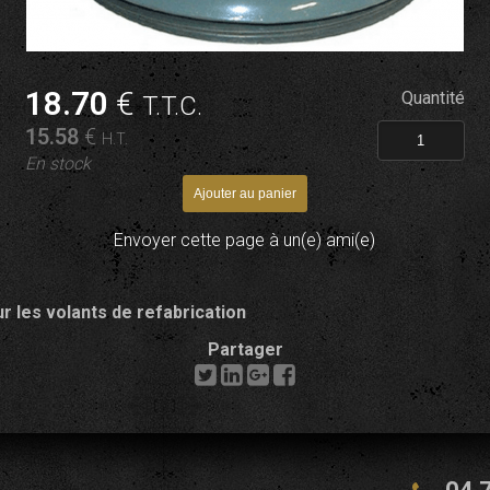
18
.70
€
Quantité
T.T.C.
15
.58
€
H.T.
En stock
Envoyer cette page à un(e) ami(e)
 les volants de refabrication
Partager