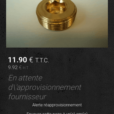
11
.90
€
T.T.C.
9
.92
€
H.T.
En attente
d\'approvisionnement
fournisseur
Alerte réapprovisionnement