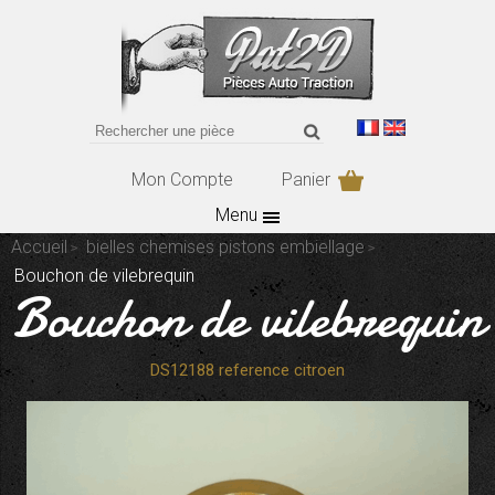
Mon Compte
Panier
Menu
Accueil
bielles chemises pistons embiellage
Bouchon de vilebrequin
Bouchon de vilebrequin
DS12188 reference citroen