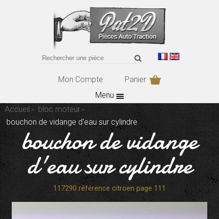
Mon Compte
Panier
Menu
Accueil
bloc moteur
bouchon de vidange d'eau sur cylindre
bouchon de vidange
d'eau sur cylindre
117290 référence citroen page 111