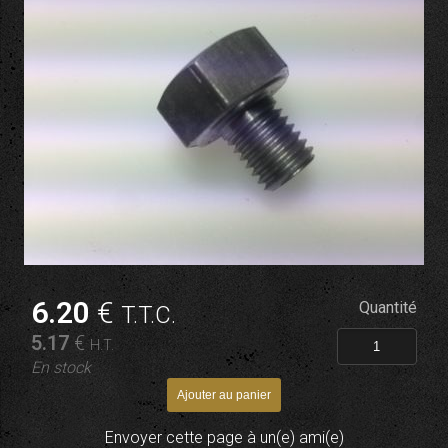
6
.20
€
Quantité
T.T.C.
5
.17
€
H.T.
En stock
Envoyer cette page à un(e) ami(e)