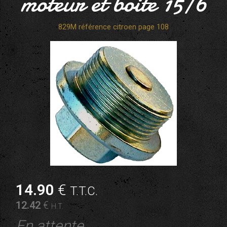
moteur et boite 15/6
829M référence citroen page 108
14
.90
€
T.T.C.
12
.42
€
H.T.
En attente