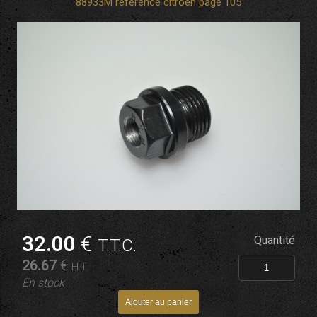
88933M référence citroen page 105
32
.00
€
Quantité
T.T.C.
26
.67
€
H.T.
En stock