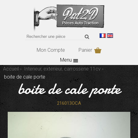
Mon Compte
Panier
Menu
Accueil
Interieur, exterieur, carrosserie 11cv
boite de cale porte
boite de cale porte
216013OCA