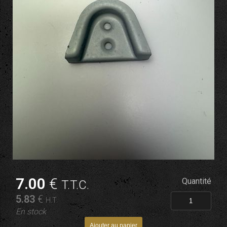
7
.00
€
Quantité
T.T.C.
5
.83
€
H.T.
En stock