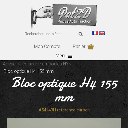
Mon Compte
Panier
Menu
Accueil
éclairage ampoules HY
Bloc optique H4 155 mm
Bloc optique H4 155
mm
A5414BH reference citroen