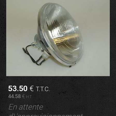
53
.50
€
T.T.C.
44
.58
€
H.T.
En attente