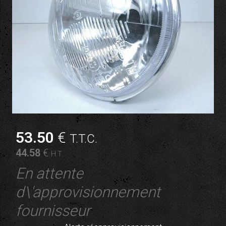
53
.50
€
T.T.C.
44
.58
€
H.T.
En attente
d\'approvisionnement
fournisseur