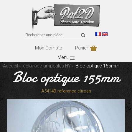
Mon Compte
Panier
Menu
Accueil
éclairage ampoules HY
Bloc optique 155mm
Bloc optique 155mm
A5414B reference citroen