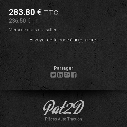
283
.80
€
T.T.C.
236
.50
€
H.T.
Merci de nous consulter
Envoyer cette page à un(e) ami(e)
Partager