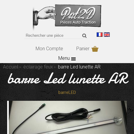
Mon Compte
Panier
Menu
Accueil
éclairage feux
barre Led lunette AR
barre Led lunette AR
barreLED