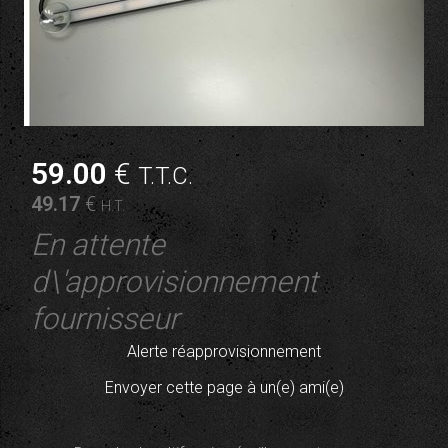
59
.00
€
T.T.C.
49
.17
€
H.T.
En attente
d\'approvisionnement
fournisseur
Alerte réapprovisionnement
Envoyer cette page à un(e) ami(e)